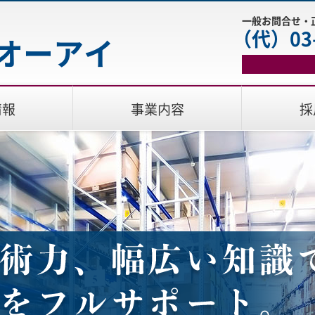
一般お問合せ・
（代）03-
オーアイ
情報
事業内容
採